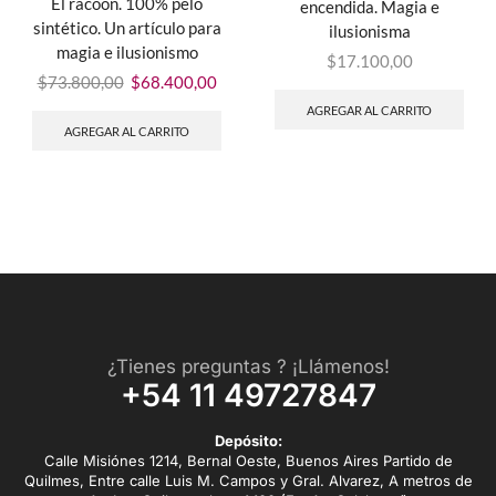
El racoon. 100% pelo
encendida. Magia e
sintético. Un artículo para
ilusionisma
magia e ilusionismo
$
17.100,00
$
73.800,00
$
68.400,00
AGREGAR AL CARRITO
AGREGAR AL CARRITO
¿Tienes preguntas ? ¡Llámenos!
+54 11 49727847
Depósito:
Calle Misiónes 1214, Bernal Oeste, Buenos Aires Partido de
Quilmes, Entre calle Luis M. Campos y Gral. Alvarez, A metros de