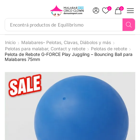
0
0
Encontrá productos de
Equilibrismo
Inicio
Malabares– Pelotas, Clavas, Diábolos y más
Pelotas para malabar, Contact y rebote
Pelotas de rebote
Pelota de Rebote G-FORCE Play Juggling – Bouncing Ball para
Malabares 75mm