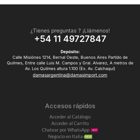
¿Tienes preguntas ? ¡Llámenos!
+54 11 49727847
Depósito:
Calle Misiónes 1214, Bernal Oeste, Buenos Aires Partido de
Quilmes, Entre calle Luis M. Campos y Gral. Alvarez, A metros de
Av. Los Quilmes altura 1.100 (Ex. Av. Calchaquí)
damasargentina@damasimport.com
Accesos rápidos
Acceder al Catálogo
Acceder al Carrito
Chatear por WhatsApp
HOT
Negocio en Italia
NEW