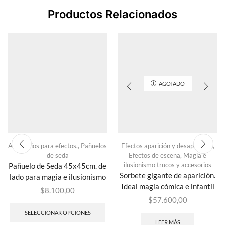
Productos Relacionados
AGOTADO
Accesorios para efectos.
,
Pañuelos
Efectos aparición y desaparición
,
de seda
Efectos de escena
,
Magia e
ilusionismo trucos y accesorios
Pañuelo de Seda 45x45cm. de
Sorbete gigante de aparición.
lado para magia e ilusionismo
Ideal magia cómica e infantil
$
8.100,00
$
57.600,00
SELECCIONAR OPCIONES
LEER MÁS