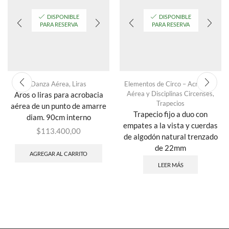
DISPONIBLE
DISPONIBLE
PARA RESERVA
PARA RESERVA
Danza Aérea
,
Liras
Elementos de Circo – Acrobacia
Aérea y Disciplinas Circenses
,
Aros o liras para acrobacia
Trapecios
aérea de un punto de amarre
Trapecio fijo a duo con
diam. 90cm interno
empates a la vista y cuerdas
$
113.400,00
de algodón natural trenzado
de 22mm
AGREGAR AL CARRITO
LEER MÁS