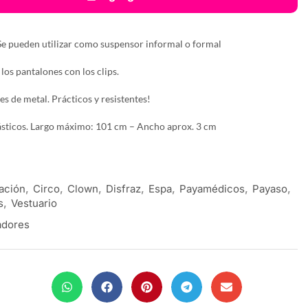
 Se pueden utilizar como suspensor informal o formal
 los pantalones con los clips.
s de metal. Prácticos y resistentes!
lásticos. Largo máximo: 101 cm – Ancho aprox. 3 cm
ación
,
Circo
,
Clown
,
Disfraz
,
Espa
,
Payamédicos
,
Payaso
,
s
,
Vestuario
adores