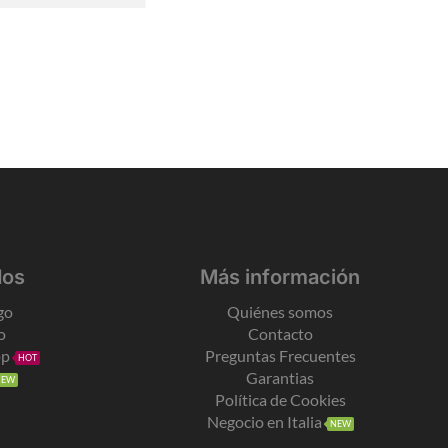
dos
Más información
go
Quiénes somos
o
Contacto
pp
Preguntas Frecuentes
HOT
Garantias
NEW
Política de Cookies
Negocio en Italia
NEW