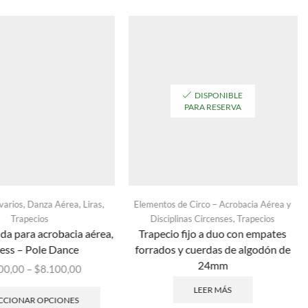
DISPONIBLE
PARA RESERVA
,
,
,
varios
Danza Aérea
Liras
Elementos de Circo – Acrobacia Aérea y
,
Trapecios
Disciplinas Circenses
Trapecios
ida para acrobacia aérea,
Trapecio fijo a duo con empates
ess – Pole Dance
forrados y cuerdas de algodón de
24mm
00,00
–
$
8.100,00
LEER MÁS
CCIONAR OPCIONES