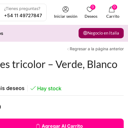
0
0
¿Tienes preguntas?
+54 11 49727847
Iniciar sesión
Deseos
Carrito
Negocio en Italia
os
Regresar a la página anterior
es tricolor – Verde, Blanco
mis deseos
Hay stock
0
Agregar Al Carrito