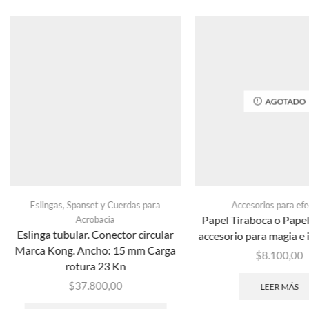
AGOTADO
Eslingas, Spanset y Cuerdas para
Accesorios para efe
Papel Tiraboca o Papel
Acrobacia
Eslinga tubular. Conector circular
accesorio para magia e 
Marca Kong. Ancho: 15 mm Carga
$
8.100,00
rotura 23 Kn
$
37.800,00
LEER MÁS