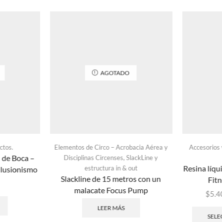
AGOTADO
ctos.
Elementos de Circo – Acrobacia Aérea y
Accesorios 
 de Boca –
,
Disciplinas Circenses
SlackLine y
Resina líqu
estructura in & out
ilusionismo
Slackline de 15 metros con un
Fitn
malacate Focus Pump
$
5.4
LEER MÁS
SELE