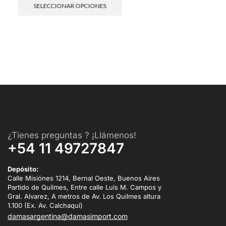
SELECCIONAR OPCIONES
¿Tienes preguntas ? ¡Llámenos!
+54 11 49727847
Depósito:
Calle Misiónes 1214, Bernal Oeste, Buenos Aires
Partido de Quilmes, Entre calle Luis M. Campos y
Gral. Alvarez, A metros de Av. Los Quilmes altura
1.100 (Ex. Av. Calchaquí)
damasargentina@damasimport.com