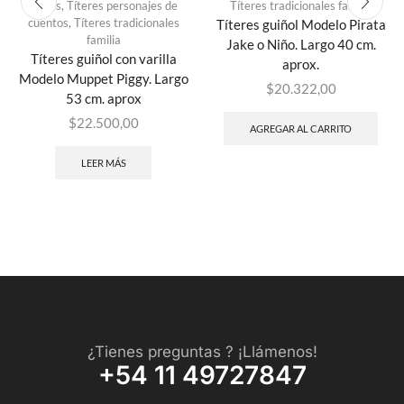
varios
,
Títeres personajes de
Títeres tradicionales familia
cuentos
,
Títeres tradicionales
Títeres guiñol Modelo Pirata
familia
Jake o Niño. Largo 40 cm.
Títeres guiñol con varilla
aprox.
Modelo Muppet Piggy. Largo
$
20.322,00
53 cm. aprox
$
22.500,00
AGREGAR AL CARRITO
LEER MÁS
¿Tienes preguntas ? ¡Llámenos!
+54 11 49727847